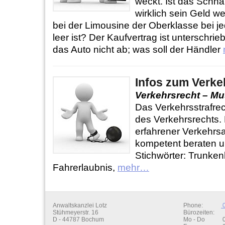
weckt. Ist das Schn
wirklich sein Geld we
bei der Limousine der Oberklasse bei je
leer ist? Der Kaufvertrag ist unterschri
das Auto nicht ab; was soll der Händler
Infos zum Verke
Verkehrsrecht – Mu
Das Verkehrsstrafrech
des Verkehrsrechts. 
erfahrener Verkehrs
kompetent beraten un
Stichwörter: Trunken
Fahrerlaubnis,
mehr…
Anwaltskanzlei Lotz
Phone:
0
Stühmeyerstr. 16
Bürozeiten:
D - 44787 Bochum
Mo - Do
0